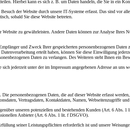
eilen. Hierbei kann es sich z. B. um Daten handeln, die Sie in ein Ko
esuch der Website durch unsere IT-Systeme erfasst. Das sind vor alle
isch, sobald Sie diese Website betreten.
 der Website zu gewährleisten. Andere Daten können zur Analyse Ihres 
t, Empfänger und Zweck Ihrer gespeicherten personenbezogenen Daten z
Datenverarbeitung erteilt haben, können Sie diese Einwilligung jederz
sonenbezogenen Daten zu verlangen. Des Weiteren steht Ihnen ein Besc
 sich jederzeit unter der im Impressum angegebenen Adresse an uns w
). Die personenbezogenen Daten, die auf dieser Website erfasst werden
nsdaten, Vertragsdaten, Kontaktdaten, Namen, Webseitenzugriffe und s
genüber unseren potenziellen und bestehenden Kunden (Art. 6 Abs. 1 l
sionellen Anbieter (Art. 6 Abs. 1 lit. f DSGVO).
rfüllung seiner Leistungspflichten erforderlich ist und unsere Weisung