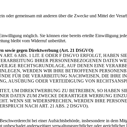
ie allein oder gemeinsam mit anderen über die Zwecke und Mittel der V
nwilligung möglich. Sie können eine bereits erteilte Einwilligung jede
itung bleibt vom Widerruf unberührt.
len sowie gegen Direktwerbung (Art. 21 DSGVO)
. 6 ABS. 1 LIT. E ODER F DSGVO ERFOLGT, HABEN SIE
VERARBEITUNG IHRER PERSONENBEZOGENEN DATEN WIDE
EWEILIGE RECHTSGRUNDLAGE, AUF DENEN EINE VERARBE
NLEGEN, WERDEN WIR IHRE BETROFFENEN PERSONENBE
DE FÜR DIE VERARBEITUNG NACHWEISEN, DIE IHRE IN
G, AUSÜBUNG ODER VERTEIDIGUNG VON RECHTSANSPRÜC
T, UM DIREKTWERBUNG ZU BETREIBEN, SO HABEN SIE
ER DATEN ZUM ZWECKE DERARTIGER WERBUNG EINZULEG
EHT. WENN SIE WIDERSPRECHEN, WERDEN IHRE PERSO
PRUCH NACH ART. 21 ABS. 2 DSGVO).
schwerderecht bei einer Aufsichtsbehörde, insbesondere in dem Mitgli
 unbeschadet anderweitiger verwaltungsrechtlicher oder gerichtlicher 