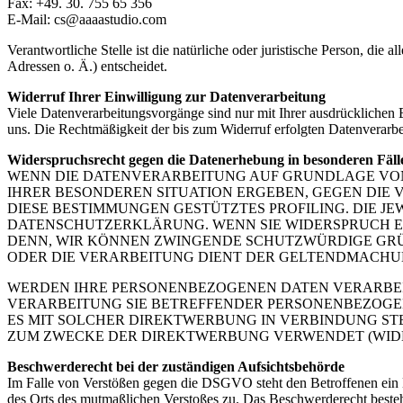
Fax: +49. 30. 755 65 356
E-Mail: cs@aaaastudio.com
Verantwortliche Stelle ist die natürliche oder juristische Person, d
Adressen o. Ä.) entscheidet.
Widerruf Ihrer Einwilligung zur Datenverarbeitung
Viele Datenverarbeitungsvorgänge sind nur mit Ihrer ausdrücklichen Ei
uns. Die Rechtmäßigkeit der bis zum Widerruf erfolgten Datenverarbe
Widerspruchsrecht gegen die Datenerhebung in besonderen Fäl
WENN DIE DATENVERARBEITUNG AUF GRUNDLAGE VON ART
IHRER BESONDEREN SITUATION ERGEBEN, GEGEN DIE 
DIESE BESTIMMUNGEN GESTÜTZTES PROFILING. DIE J
DATENSCHUTZERKLÄRUNG. WENN SIE WIDERSPRUCH EI
DENN, WIR KÖNNEN ZWINGENDE SCHUTZWÜRDIGE GRÜN
ODER DIE VERARBEITUNG DIENT DER GELTENDMACHUN
WERDEN IHRE PERSONENBEZOGENEN DATEN VERARBEITE
VERARBEITUNG SIE BETREFFENDER PERSONENBEZOGEN
ES MIT SOLCHER DIREKTWERBUNG IN VERBINDUNG ST
ZUM ZWECKE DER DIREKTWERBUNG VERWENDET (WIDERS
Beschwerderecht bei der zuständigen Aufsichtsbehörde
Im Falle von Verstößen gegen die DSGVO steht den Betroffenen ein Be
des Orts des mutmaßlichen Verstoßes zu. Das Beschwerderecht besteht