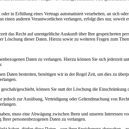
oder in Erfüllung eines Vertrags automatisiert verarbeiten, an sich od
n einen anderen Verantwortlichen verlangen, erfolgt dies nur, soweit e
zeit das Recht auf unentgeltliche Auskunft über Ihre gespeicherten 
der Löschung dieser Daten. Hierzu sowie zu weiteren Fragen zum Them
onenbezogenen Daten zu verlangen. Hierzu können Sie sich jederzeit 
n:
en Daten bestreiten, benötigen wir in der Regel Zeit, um dies zu überp
erlangen.
geschah/geschieht, können Sie statt der Löschung die Einschränkung d
ie jedoch zur Ausübung, Verteidigung oder Geltendmachung von Rechts
erlangen.
aben, muss eine Abwägung zwischen Ihren und unseren Interessen vor
g Ihrer personenbezogenen Daten zu verlangen.
änkt haben, dürfen diese Daten – von ihrer Speicherung abgesehen – n