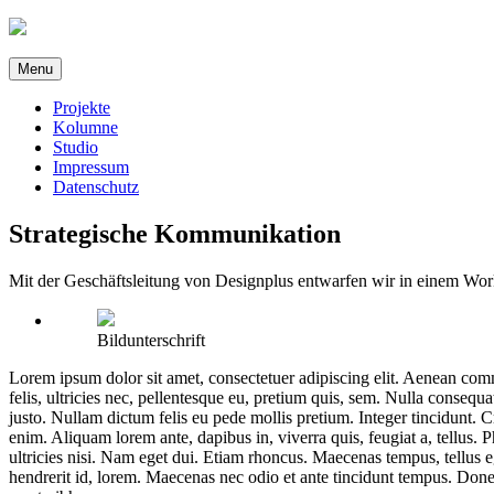
Direkt
zum
Inhalt
Menu
Projekte
Kolumne
Studio
Impressum
Datenschutz
Strategische Kommunikation
Mit der Geschäftsleitung von Designplus entwarfen wir in einem Wo
Bildunterschrift
Lorem ipsum dolor sit amet, consectetuer adipiscing elit. Aenean co
felis, ultricies nec, pellentesque eu, pretium quis, sem. Nulla consequa
justo. Nullam dictum felis eu pede mollis pretium. Integer tincidunt. 
enim. Aliquam lorem ante, dapibus in, viverra quis, feugiat a, tellus. 
ultricies nisi. Nam eget dui. Etiam rhoncus. Maecenas tempus, tellus
hendrerit id, lorem. Maecenas nec odio et ante tincidunt tempus. Donec 