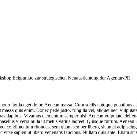
rkshop Eckpunkte zur strategischen Neuausrichtung der Agentur-PR.
mmodo ligula eget dolor. Aenean massa. Cum sociis natoque penatibus et
t massa quis enim. Donec pede justo, fringilla vel, aliquet nec, vulputate
Cras dapibus. Vivamus elementum semper nisi. Aenean vulputate eleifend t
Phasellus viverra nulla ut metus varius laoreet. Quisque rutrum. Aenean 
 eget condimentum rhoncus, sem quam semper libero, sit amet adipiscin
vitae sapien ut libero venenatis faucibus. Nullam quis ante. Etiam sit am