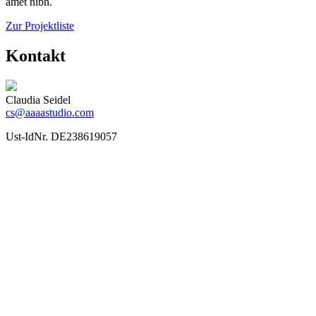
amet nibh.
Zur Projektliste
Kontakt
Claudia Seidel
cs@aaaastudio.com
Ust-IdNr. DE238619057