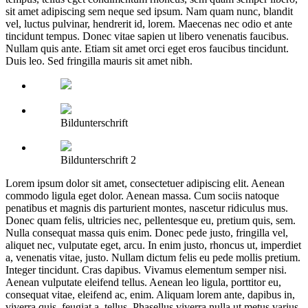
sit amet adipiscing sem neque sed ipsum. Nam quam nunc, blandit
vel, luctus pulvinar, hendrerit id, lorem. Maecenas nec odio et ante
tincidunt tempus. Donec vitae sapien ut libero venenatis faucibus.
Nullam quis ante. Etiam sit amet orci eget eros faucibus tincidunt.
Duis leo. Sed fringilla mauris sit amet nibh.
Bildunterschrift
Bildunterschrift 2
Lorem ipsum dolor sit amet, consectetuer adipiscing elit. Aenean
commodo ligula eget dolor. Aenean massa. Cum sociis natoque
penatibus et magnis dis parturient montes, nascetur ridiculus mus.
Donec quam felis, ultricies nec, pellentesque eu, pretium quis, sem.
Nulla consequat massa quis enim. Donec pede justo, fringilla vel,
aliquet nec, vulputate eget, arcu. In enim justo, rhoncus ut, imperdiet
a, venenatis vitae, justo. Nullam dictum felis eu pede mollis pretium.
Integer tincidunt. Cras dapibus. Vivamus elementum semper nisi.
Aenean vulputate eleifend tellus. Aenean leo ligula, porttitor eu,
consequat vitae, eleifend ac, enim. Aliquam lorem ante, dapibus in,
viverra quis, feugiat a, tellus. Phasellus viverra nulla ut metus varius