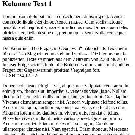
Kolumne Text 1
Lorem ipsum dolor sit amet, consectetuer adipiscing elit. Aenean
commodo ligula eget dolor. Aenean massa. Cum sociis natoque
penatibus et magnis dis, nascetur ridiculus mus. Donec quam felis,
ultricies nec, pellentesque eu, pretium quis, sem. Nulla consequat
massa quis enim.
Die Kolumne „Die Frage zur Gegenwart“ habe ich als Textchefin
für das Tush Magazin entwickelt und verfasst. Die hier nochmals
publizierten Texte stammen aus dem Zeitraum von 2008 bis 2010.
In loser Folge setzte ich hier die Kolumne zu brisanten und anderen
Fragen zur Gegenwart mit größtem Vergnügen fort.
TUSH #24,12.2.2
Donec pede justo, fringilla vel, aliquet nec, vulputate eget, arcu. In
enim justo, rhoncus ut, imperdiet a, venenatis vitae, justo. Nullam
dictum felis eu pede mollis pretium. Integer tincidunt. Cras dapibus.
Vivamus elementum semper nisi. Aenean vulputate eleifend tellus.
Aenean leo ligula, porttitor eu, consequat vitae, eleifend ac, enim.
Aliquam lorem ante, dapibus in, viverra quis, feugiat a, tellus.
Phasellus viverra nulla ut metus varius laoreet. Quisque rutrum.
Aenean imperdiet. Etiam ultricies nisi vel augue. Curabitur
ullamcorper ultricies nisi. Nam eget dui. Etiam rhoncus. Maecenas
tempus, tellus eget condimentum rhoncus, sem quam semper libero,