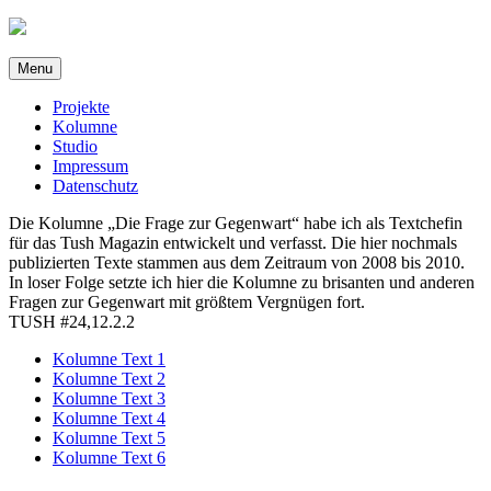
Direkt
zum
Inhalt
Menu
Projekte
Kolumne
Studio
Impressum
Datenschutz
Die Kolumne „Die Frage zur Gegenwart“ habe ich als Textchefin
für das Tush Magazin entwickelt und verfasst. Die hier nochmals
publizierten Texte stammen aus dem Zeitraum von 2008 bis 2010.
In loser Folge setzte ich hier die Kolumne zu brisanten und anderen
Fragen zur Gegenwart mit größtem Vergnügen fort.
TUSH #24,12.2.2
Kolumne Text 1
Kolumne Text 2
Kolumne Text 3
Kolumne Text 4
Kolumne Text 5
Kolumne Text 6