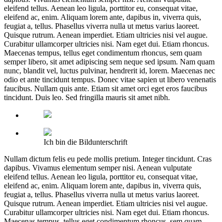
eleifend tellus. Aenean leo ligula, porttitor eu, consequat vitae,
eleifend ac, enim. Aliquam lorem ante, dapibus in, viverra quis,
feugiat a, tellus. Phasellus viverra nulla ut metus varius laoreet.
Quisque rutrum. Aenean imperdiet. Etiam ultricies nisi vel augue.
Curabitur ullamcorper ultricies nisi. Nam eget dui. Etiam rhoncus.
Maecenas tempus, tellus eget condimentum rhoncus, sem quam
semper libero, sit amet adipiscing sem neque sed ipsum. Nam quam
nunc, blandit vel, luctus pulvinar, hendrerit id, lorem. Maecenas nec
odio et ante tincidunt tempus. Donec vitae sapien ut libero venenatis
faucibus. Nullam quis ante. Etiam sit amet orci eget eros faucibus
tincidunt. Duis leo. Sed fringilla mauris sit amet nibh.
Ich bin die Bildunterschrift
Nullam dictum felis eu pede mollis pretium. Integer tincidunt. Cras
dapibus. Vivamus elementum semper nisi. Aenean vulputate
eleifend tellus. Aenean leo ligula, porttitor eu, consequat vitae,
eleifend ac, enim. Aliquam lorem ante, dapibus in, viverra quis,
feugiat a, tellus. Phasellus viverra nulla ut metus varius laoreet.
Quisque rutrum. Aenean imperdiet. Etiam ultricies nisi vel augue.
Curabitur ullamcorper ultricies nisi. Nam eget dui. Etiam rhoncus.
Maecenas tempus, tellus eget condimentum rhoncus, sem quam