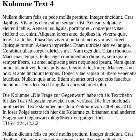
Kolumne Text 4
Nullam dictum felis eu pede mollis pretium. Integer tincidunt. Cras
dapibus. Vivamus elementum semper nisi. Aenean vulputate
eleifend tellus. Aenean leo ligula, porttitor eu, consequat vitae,
eleifend ac, enim. Aliquam lorem ante, dapibus in, viverra quis,
feugiat a, tellus. Phasellus viverra nulla ut metus varius laoreet.
Quisque rutrum. Aenean imperdiet. Etiam ultricies nisi vel augue.
Curabitur ullamcorper ultricies nisi. Nam eget dui. Etiam rhoncus.
Maecenas tempus, tellus eget condimentum rhoncus, sem quam
semper libero, sit amet adipiscing sem neque sed ipsum. Nam quam
nunc, blandit vel, luctus pulvinar, hendrerit id, lorem. Maecenas nec
odio et ante tincidunt tempus. Donec vitae sapien ut libero venenatis
faucibus. Nullam quis ante. Etiam sit amet orci eget eros faucibus
tincidunt. Duis leo. Sed fringilla mauris sit amet nibh.
Die Kolumne „Die Frage zur Gegenwart“ habe ich als Textchefin
für das Tush Magazin entwickelt und verfasst. Die hier nochmals
publizierten Texte stammen aus dem Zeitraum von 2008 bis 2010.
In loser Folge setzte ich hier die Kolumne zu brisanten und anderen
Fragen zur Gegenwart mit größtem Vergnügen fort.
TUSH #24,12.2.2
Nullam dictum felis eu pede mollis pretium. Integer tincidunt. Cras
dapibus. Vivamus elementum semper nisi. Aenean vulputate