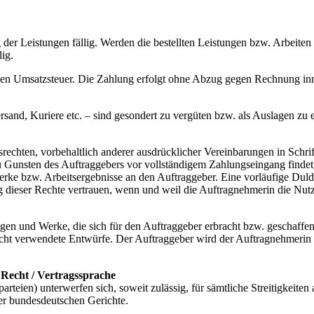
er Leistungen fällig. Werden die bestellten Leistungen bzw. Arbeiten 
ig.
zlichen Umsatzsteuer. Die Zahlung erfolgt ohne Abzug gegen Rechnung 
sand, Kuriere etc. – sind gesondert zu vergüten bzw. als Auslagen zu er
chten, vorbehaltlich anderer ausdrücklicher Vereinbarungen in Schrif
 Gunsten des Auftraggebers vor vollständigem Zahlungseingang findet,
 Werke bzw. Arbeitsergebnisse an den Auftraggeber. Eine vorläufige Du
g dieser Rechte vertrauen, wenn und weil die Auftragnehmerin die Nut
ungen und Werke, die sich für den Auftraggeber erbracht bzw. geschaf
ht verwendete Entwürfe. Der Auftraggeber wird der Auftragnehmerin vo
 Recht / Vertragssprache
arteien) unterwerfen sich, soweit zulässig, für sämtliche Streitigkei
er bundesdeutschen Gerichte.