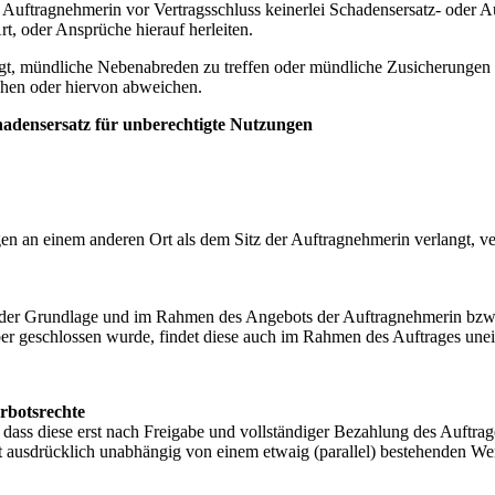
uftragnehmerin vor Vertragsschluss keinerlei Schadensersatz- oder A
t, oder Ansprüche hierauf herleiten.
ugt, mündliche Nebenabreden zu treffen oder mündliche Zusicherungen z
hen oder hiervon abweichen.
hadensersatz für unberechtigte Nutzungen
n an einem anderen Ort als dem Sitz der Auftragnehmerin verlangt, ver
uf der Grundlage und im Rahmen des Angebots der Auftragnehmerin bzw.
ber geschlossen wurde, findet diese auch im Rahmen des Auftrages un
rbotsrechte
dass diese erst nach Freigabe und vollständiger Bezahlung des Auftrag
ilt ausdrücklich unabhängig von einem etwaig (parallel) bestehenden