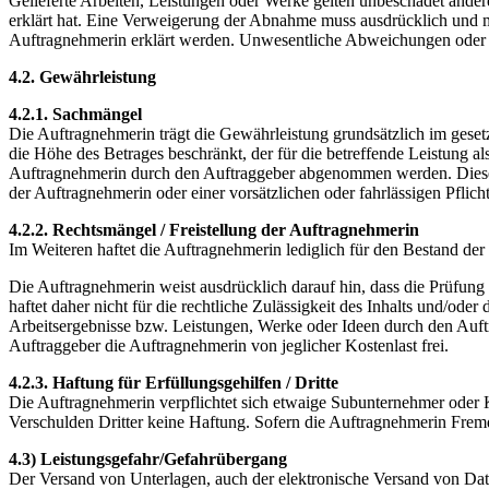
Gelieferte Arbeiten, Leistungen oder Werke gelten unbeschadet and
erklärt hat. Eine Verweigerung der Abnahme muss ausdrücklich und m
Auftragnehmerin erklärt werden. Unwesentliche Abweichungen oder 
4.2. Gewährleistung
4.2.1. Sachmängel
Die Auftragnehmerin trägt die Gewährleistung grundsätzlich im gesetz
die Höhe des Betrages beschränkt, der für die betreffende Leistung a
Auftragnehmerin durch den Auftraggeber abgenommen werden. Diese Be
der Auftragnehmerin oder einer vorsätzlichen oder fahrlässigen Pflich
4.2.2. Rechtsmängel / Freistellung der Auftragnehmerin
Im Weiteren haftet die Auftragnehmerin lediglich für den Bestand de
Die Auftragnehmerin weist ausdrücklich darauf hin, dass die Prüfung
haftet daher nicht für die rechtliche Zulässigkeit des Inhalts und/o
Arbeitsergebnisse bzw. Leistungen, Werke oder Ideen durch den Auft
Auftraggeber die Auftragnehmerin von jeglicher Kostenlast frei.
4.2.3. Haftung für Erfüllungsgehilfen / Dritte
Die Auftragnehmerin verpflichtet sich etwaige Subunternehmer oder K
Verschulden Dritter keine Haftung. Sofern die Auftragnehmerin Fremd
4.3) Leistungsgefahr/Gefahrübergang
Der Versand von Unterlagen, auch der elektronische Versand von Date