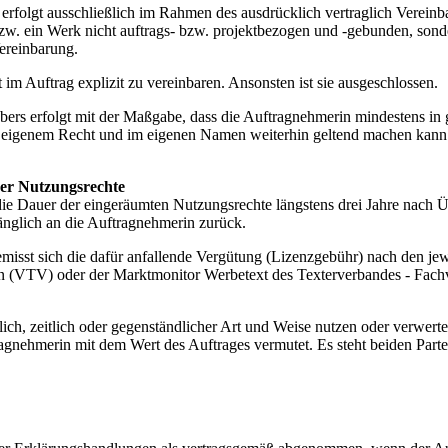
rfolgt ausschließlich im Rahmen des ausdrücklich vertraglich Verein
zw. ein Werk nicht auftrags- bzw. projektbezogen und -gebunden, sond
Vereinbarung.
im Auftrag explizit zu vereinbaren. Ansonsten ist sie ausgeschlossen.
ers erfolgt mit der Maßgabe, dass die Auftragnehmerin mindestens in
eigenem Recht und im eigenen Namen weiterhin geltend machen kann. 
der Nutzungsrechte
t die Dauer der eingeräumten Nutzungsrechte längstens drei Jahre nach
fänglich an die Auftragnehmerin zurück.
misst sich die dafür anfallende Vergütung (Lizenzgebühr) nach den je
n (VTV) oder der Marktmonitor Werbetext des Texterverbandes - Fachv
ch, zeitlich oder gegenständlicher Art und Weise nutzen oder verwerte
agnehmerin mit dem Wert des Auftrages vermutet. Es steht beiden Parte