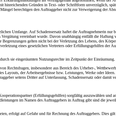
erer Erklärungshandlungen als vertragsgemäß abgenommen, wenn der A
it hinreichenden Gründen in Text- oder Schriftform unverzüglich, sp
Mängel berechtigen den Auftraggeber nicht zur Verweigerung der Ab
lichen Umfange. Auf Schadensersatz haftet die Auftragnehmerin nur bei
ls Vergütung vereinbart wurde. Davon unabhängig entfällt die Haftung v
grenzungen gelten nicht bei der Verletzung des Lebens, des Körpers o
tverletzung eines gesetzlichen Vertreters oder Erfüllungsgehilfen der 
r durch sie eingeräumten Nutzungsrechte im Zeitpunkt der Einräumung.
 von Rechtsfragen, insbesondere aus Bereich des Urheber-, Wettbewerbs
der des Layouts, der Arbeitsergebnisse bzw. Leistungen, Werke oder Ide
raggeber seitens Dritter auf Unterlassung, Schadensersatz oder damit
ooperationspartner (Erfüllungsgehilfen) sorgfältig auszuwählen und a
leistungen im Namen des Auftraggebers in Auftrag gibt sind die jewei
ien, erfolgt auf Gefahr und für Rechnung des Auftraggebers. Dies gil